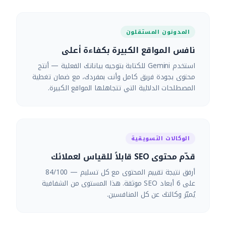
المدونون المستقلون
نافس المواقع الكبيرة بكفاءة أعلى
استخدم Gemini للكتابة بتوجيه بياناتك الفعلية — أنتج
محتوى بجودة فريق كامل وأنت بمفردك، مع ضمان تغطية
المصطلحات الدلالية التي تتجاهلها المواقع الكبيرة.
الوكالات التسويقية
قدّم محتوى SEO قابلاً للقياس لعملائك
أرفق نتيجة تقييم المحتوى مع كل تسليم — 84/100
على 6 أبعاد SEO موثقة. هذا المستوى من الشفافية
يُميّز وكالتك عن كل المنافسين.