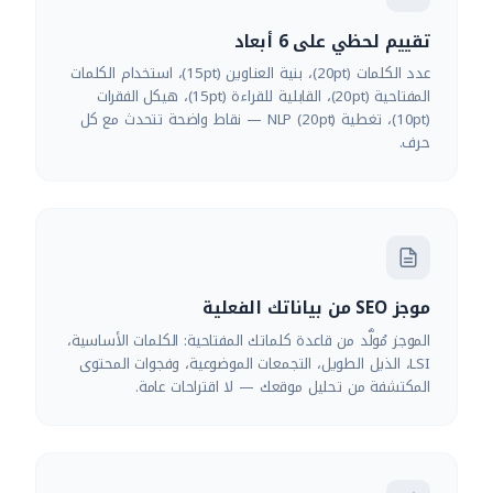
تقييم لحظي على 6 أبعاد
عدد الكلمات (20pt)، بنية العناوين (15pt)، استخدام الكلمات
المفتاحية (20pt)، القابلية للقراءة (15pt)، هيكل الفقرات
(10pt)، تغطية NLP (20pt) — نقاط واضحة تتحدث مع كل
حرف.
موجز SEO من بياناتك الفعلية
الموجز مُولَّد من قاعدة كلماتك المفتاحية: الكلمات الأساسية،
LSI، الذيل الطويل، التجمعات الموضوعية، وفجوات المحتوى
المكتشفة من تحليل موقعك — لا اقتراحات عامة.