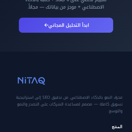
الاصطناعي + موجز من بياناتك — مجاناً.
ابدأ التحليل المجاني
محرك النمو بالذكاء الاصطناعي. من تدقيق SEO إلى استراتيجية
تسويق كاملة — مصمم لمساعدة الشركات على التصدر والنمو
والتوسع.
المنتج