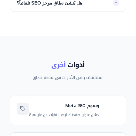
حساب قابلية القراءة مصمّم خصيصاً لدعم اللغة العربية
هل يُنشئ نطاق موجز SEO تلقائياً؟
وتعدد مقاطعها.
نعم. يستخرج نطاق بيانات الكلمات المفتاحية
ومصطلحات NLP وهيكل العناوين من تحليل موقعك،
ويبني منها موجز SEO كاملاً مع محاور مقترحة
ومصطلحات مستهدفة.
أدوات
أخرى
استكشف باقي الأدوات في منصة نطاق
وسوم Meta SEO
حسّن عنوان صفحتك لرفع النقرات من Google