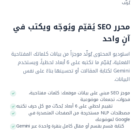
يُرتَّب
محرر SEO يُقيّم ويُوجّه ويكتب في
آنٍ واحد
استوديو المحتوى يُولّد موجزاً من بيانات كلماتك المفتاحية
الفعلية، يُقيّم ما تكتبه على 6 أبعاد لحظياً، ويستخدم
Gemini لكتابة المقالات أو تحسينها بناءً على نفس
البيانات.
موجز SEO مبني على بيانات موقعك: كلمات مفتاحية،
فجوات، تجمعات موضوعية
تقييم لحظي على 6 أبعاد يُحدّث مع كل حرف تكتبه
مصطلحات NLP مستخرجة من الصفحات المتصدرة في
Google لموضوعك
كتابة قسم بقسم أو مقال كامل بنقرة واحدة عبر Gemini