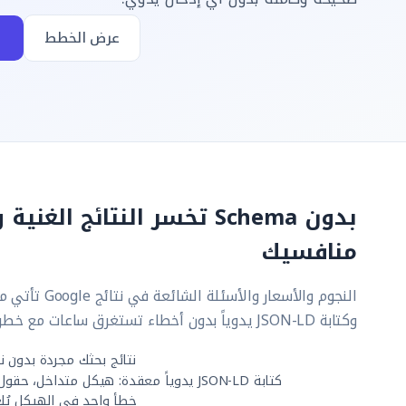
عرض الخطط
أ
بدون Schema تخسر النتائج ال
منافسيك
وكتابة JSON-LD يدوياً بدون أخطاء تستغرق ساعات مع خطر الإخفاق في اختبار Google.
نتائج بحثك مجردة بدون ن
كتابة JSON-LD يدوياً معقدة: هيكل متداخل، حقول مطلوبة، وquotation دقيقة
خطأ واحد في الهيكل يُلغي