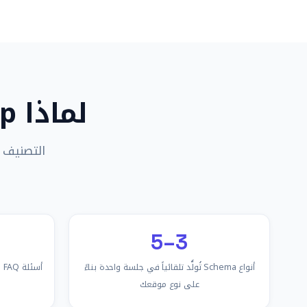
لماذا Schema Markup
التصنيف ف
3–5
أنواع Schema تُولَّد تلقائياً في جلسة واحدة بناءً
أ
على نوع موقعك