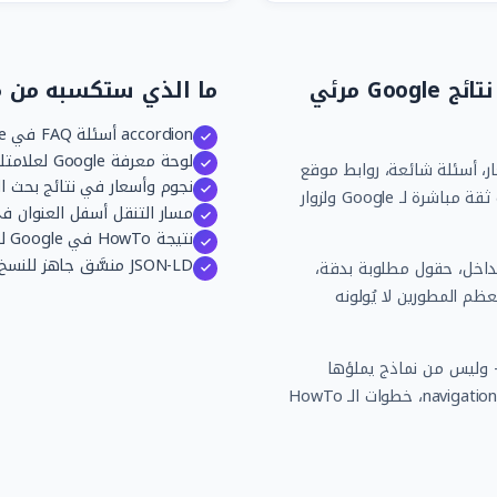
Schema يعمل خلف الكواليس لكن أثره في نتائج Google مرئي
ما الذي ستكسبه من مولّد a
accordion أسئلة FAQ في Google يُضاعف مساحتك في نتائج البحث
لوحة معرفة Google لعلامتك التجارية مع الشعار والاتصال
ج غنية في Google — نجوم، أسعار، أسئلة شائعة، روابط موقع
نجوم وأسعار في نتائج بحث ال
— تستخدم Schema Markup. هذه ليست ميزة تجميلية بل إشارة ثقة مباشرة لـ Google ولزوار
مسار التنقل أسفل العنوان في نتائج Google يُوضّ
نتيجة HowTo في Google لمحتوى "كيف تفعل" تمنحك ميزة بصرية على المنافسين
JSON-LD منسَّق جاهز للنسخ — اختبره مباشرة بأداة Google Rich Results Test
و. هيكل متداخل، حقول مطلوبة بدقة،
 يُلغي الأهلية كلياً في اختبار Google Rich Results. معظم المطورين لا يُولونه
وقعك الفعلية — وليس من نماذج يملؤها
المستخدم. أسئلة جمهورك من تحليل البحث، تنقل موقعك من الـ navigation، خطوات الـ HowTo