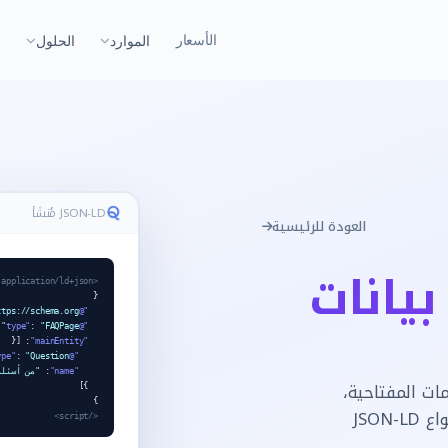
الأسعار
الموارد
الحلول
JSON-LD مُنشَأ
العودة للرئيسية
بيانات
<script type="application/ld+json">
{
ttps://schema.org"
"@context"
,
:
"FAQPage"
"@type"
: [{
"mainEntity"
:
"Question"
"@type"
"name"
:
"من أسئلة
مات المفتاحية،
}]
}
أسئلة جمهورك الفعلية، التنقل، وH2 — ويُنشئ 3–5 أنواع JSON-LD
</script>