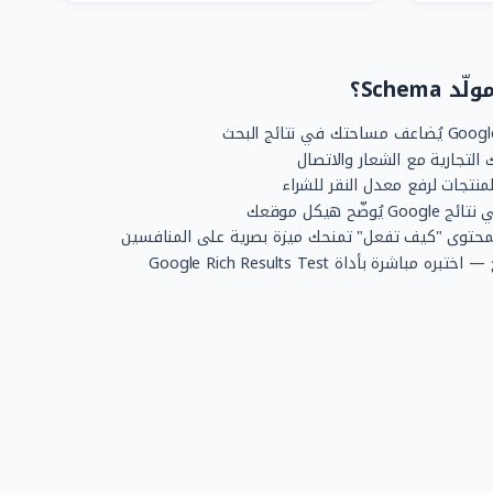
Schem؟
منتجات لرفع معدل النقر للشراء
ح هيكل موقعك