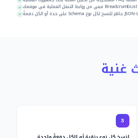
BreadcrumbList مبني من روابط التنقل الفعلية في موقعك
 للنسخ لكل نوع Schema على حدة أو الكل دفعةً
ث غنية
3
انسخ كل نوع بنقرة أو الكل دفعةً واحدة