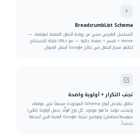
BreadcrumbList Schema
التسلسل الهرمي مبني من روابط التنقل الفعلية لموقعك —
Home > قسم > صفحة حالية — مع URLs قابلة للاستنتاج.
يُظهر مسار التنقل في نتائج Google أسفل العنوان.
تجنب التكرار + أولوية واضحة
نطاق يفحص أنواع Schema الموجودة مسبقاً على موقعك
ويتجنب توليد ما هو موجود. كل نوع مُولَّد يحمل أولوية (عالي/
متوسط/منخفض) وتوضيح نتيجة Google الغنية التي يُتيحها
تحديداً.