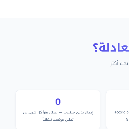
معادلة؟
بحث أكثر
0
 رفع معدل النقر من ظهور accordion
إدخال يدوي مطلوب — نطاق يقرأ كل شيء من
تحليل موقعك تلقائياً