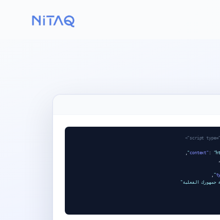
,
:
"h
,
 جمهورك الفعلية"