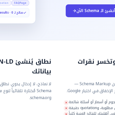
zation
FAQPage
نشئ الـ Schema الآن
صالح لـ Google Rich Results · 0 إدخال يدوي
غنية وتخسر نقرات
بياناتك
النجوم والأسعار والأسئلة الشائعة في نتائج Google تأتي من Schema Markup —
Schema مُختارة تلقائياً
schema.org.
جوم أو أسعار أو أسئلة شائعة
 أهليتك للنتائج الغنية كلياً