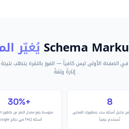
يُغيّر ال
ي الصفحة الأولى ليس كافياً — الفوز بالنقرة يتطلب نتيجة 
إثارةً وثقةً
+30%
8
سئلة FAQ من تحليل أسئلة بحث جمهورك الفعلي
متوسط
تُستخدم حرفياً
أسئلة FAQ في نتائج Google