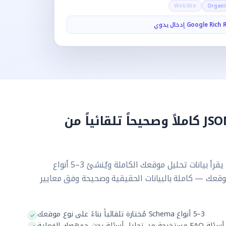
WebSite
Organi
نطاق يُنشئ JSON-LD كاملاً وصحيحاً تلقائياً من
لا نماذج، لا إدخال يدوي. نطاق يقرأ بيانات تحليل موقعك الكاملة ويُنشئ 3–5 أنواع
 لنوع موقعك — كاملة بالبيانات الحقيقية وصحيحة وفق معايير
3–5 أنواع Schema مُختارة تلقائياً بناءً على نوع موقعك
أسئلة FAQ مستخرجة من تحليل أسئلة بحث جمهورك الفعلية