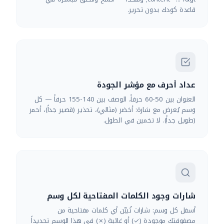
قاعدة كودك بدون تحرير.
عداد أحرف مع مؤشر الجودة
العنوان بين 50-60 حرفاً، الوصف بين 140-155 حرفاً — كل
وسم يُعرض مع شارة: أخضر (مثالي)، تحذير (قصير جداً)، أحمر
(طويل جداً). لا تخمين في الطول.
شارات وجود الكلمات المفتاحية لكل وسم
أسفل كل وسم: شارات تُبيّن أي كلمات مفتاحية من
مصفوفتك موجودة (✓) أو غائبة (✗) في هذا الوسم تحديداً