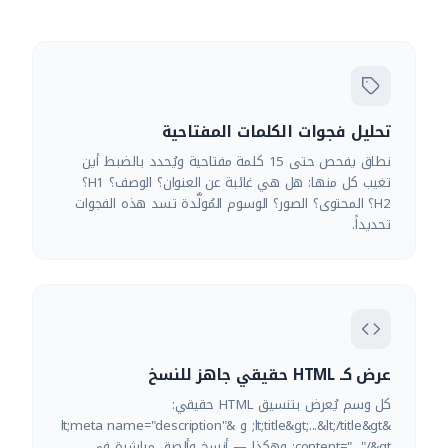
تحليل فجوات الكلمات المفتاحية
نطاق يفحص حتى 15 كلمة مفتاحية ويُحدد بالضبط أين
تغيب كل منها: هل هي غائبة عن العنوان؟ الوصف؟ H1؟
H2؟ المحتوى؟ الصور؟ الوسوم المُولَّدة تسد هذه الفجوات
تحديداً.
عرض كـ HTML حقيقي جاهز للنسخ
كل وسم يُعرض بتنسيق HTML حقيقي:
&lt;title&gt;...&lt;/title&gt; و &lt;meta name="description"
content="..."/&gt; وهكذا — أنسخ وألصق مباشرة في