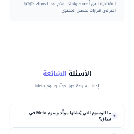
المفتاحية التي أُضيفت ولماذا. قدّم هذا لعميلك كتوثيق
احترافي لقرارات تحسين المحتوى.
الأسئلة
الشائعة
إجابات سريعة حول مولّد وسوم Meta
ما الوسوم التي يُنشئها مولّد وسوم Meta في
نطاق؟
ينتج نطاق 5 أنواع: Title tag (50–60 حرفاً)، Meta