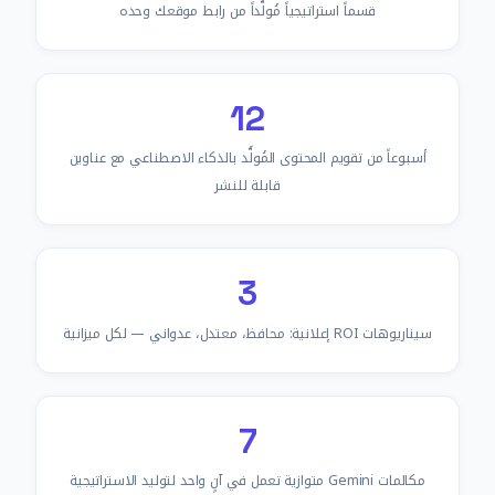
قسماً استراتيجياً مُولَّداً من رابط موقعك وحده
12
أسبوعاً من تقويم المحتوى المُولَّد بالذكاء الاصطناعي مع عناوين
قابلة للنشر
3
سيناريوهات ROI إعلانية: محافظ، معتدل، عدواني — لكل ميزانية
7
مكالمات Gemini متوازية تعمل في آنٍ واحد لتوليد الاستراتيجية