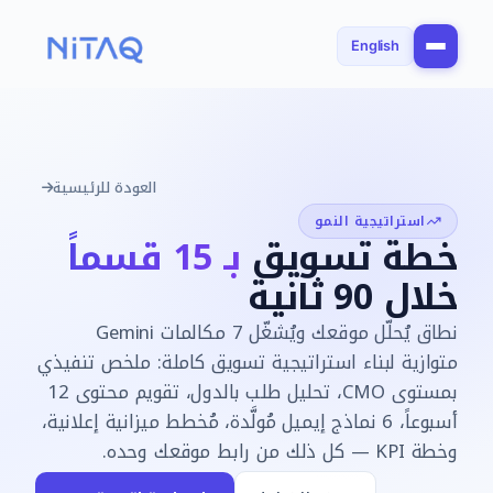
English
العودة للرئيسية
استراتيجية النمو
خطة تسويق
بـ 15 قسماً
خلال 90 ثانية
نطاق يُحلّل موقعك ويُشغّل 7 مكالمات Gemini
متوازية لبناء استراتيجية تسويق كاملة: ملخص تنفيذي
بمستوى CMO، تحليل طلب بالدول، تقويم محتوى 12
أسبوعاً، 6 نماذج إيميل مُولَّدة، مُخطط ميزانية إعلانية،
وخطة KPI — كل ذلك من رابط موقعك وحده.