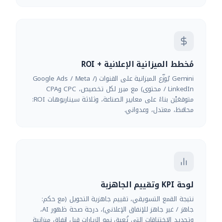
مُخطط الميزانية الإعلانية + ROI
Gemini يُوزّع الميزانية على القنوات (Google Ads / Meta /
LinkedIn / محتوى) مع مبرر لكل تخصيص، CPC وCPA
متوقعَيْن بناءً على معايير الصناعة، وثلاثة سيناريوهات ROI:
محافظ، معتدل، وعدواني.
لوحة KPI وتقييم الجاهزية
نتيجة القمع التسويقي، تقييم جاهزية التحويل (مع حكم:
جاهز / غير جاهز للإنفاق الإعلاني)، درجة صحة ظهور AI،
وتحديد الاختناقات التي تُعيق نمو الزيارات قبل إنفاق ميزانية