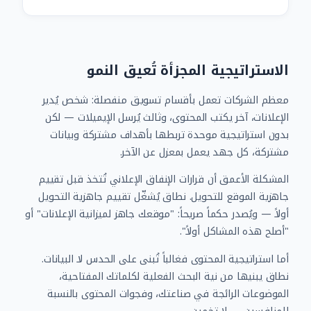
الاستراتيجية المجزأة تُعيق النمو
معظم الشركات تعمل بأقسام تسويق منفصلة: شخص يُدير
الإعلانات، آخر يكتب المحتوى، وثالث يُرسل الإيميلات — لكن
بدون استراتيجية موحدة تربطها بأهداف مشتركة وبيانات
مشتركة، كل جهد يعمل بمعزل عن الآخر.
المشكلة الأعمق أن قرارات الإنفاق الإعلاني تُتخذ قبل تقييم
جاهزية الموقع للتحويل. نطاق يُشغّل تقييم جاهزية التحويل
أولاً — ويُصدر حكماً صريحاً: "موقعك جاهز لميزانية الإعلانات" أو
"أصلح هذه المشاكل أولاً".
أما استراتيجية المحتوى فغالباً تُبنى على الحدس لا البيانات.
نطاق يبنيها من نية البحث الفعلية لكلماتك المفتاحية،
الموضوعات الرائجة في صناعتك، وفجوات المحتوى بالنسبة