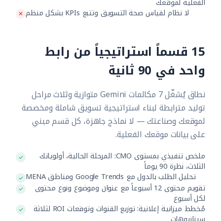
الفعلية لموقعك
لا نظام لقياس صحة التسويق وتتبع KPIs بشكل منظم
15 قسماً استراتيجياً من رابط
واحد في 90 ثانية
نطاق يُشغّل 7 مكالمات Gemini متوازية وثلاث مراحل
توليد مترابطة لبناء استراتيجية تسويق شاملة ومخصصة
لموقعك وصناعتك — لا نماذج جاهزة، كل قسم مبني
على بيانات موقعك الفعلية.
ملخص تنفيذي بمستوى CMO: المرحلة الحالية، أولوياتك
الثلاث، نظرة 90 يوماً
تحليل الطلب بالدول مع Google Trends ومناطق MENA
تقويم محتوى 12 أسبوعاً مع عنوان وموضوع ونوع محتوى
لكل أسبوع
مُخطط ميزانية إعلانية: توزيع القنوات وتوقعات ROI لثلاثة
سيناريوهات