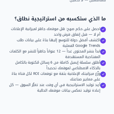
للمنافسين — لا تخمين.
ما الذي ستكسبه من استراتيجية نطاق؟
احصل على حكم صريح: هل موقعك جاهز لميزانية الإعلانات
أم لا — قبل إنفاق قرش واحد
اكتشف أفضل دولة للتوسع إليها بناءً على بيانات طلب
Google Trends الفعلية
ابدأ بنشر المحتوى غداً — 12 عنواناً جاهزاً للنشر مع الكلمات
المفتاحية المستهدفة
أطلق سلسلة إيميل كاملة من 6 رسائل مُكتوبة بالكامل
بالذكاء الاصطناعي لموقعك تحديداً
وزّع ميزانيتك الإعلانية بثقة مع توقعات ROI لكل قناة بناءً
على معايير صناعتك
أعِد توليد الاستراتيجية في أي وقت عند تغيُّر السوق — كل
إعادة توليد تعكس بيانات موقعك الحالية