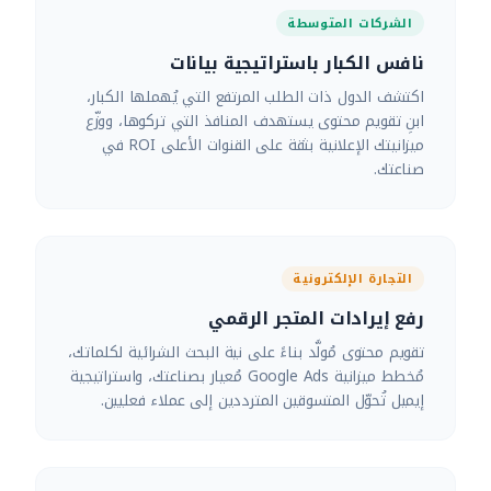
الشركات المتوسطة
نافس الكبار باستراتيجية بيانات
اكتشف الدول ذات الطلب المرتفع التي يُهملها الكبار،
ابنِ تقويم محتوى يستهدف المنافذ التي تركوها، ووزّع
ميزانيتك الإعلانية بثقة على القنوات الأعلى ROI في
صناعتك.
التجارة الإلكترونية
رفع إيرادات المتجر الرقمي
تقويم محتوى مُولَّد بناءً على نية البحث الشرائية لكلماتك،
مُخطط ميزانية Google Ads مُعيار بصناعتك، واستراتيجية
إيميل تُحوّل المتسوقين المترددين إلى عملاء فعليين.