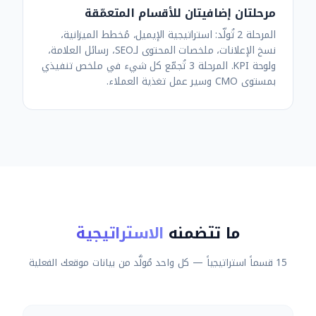
مرحلتان إضافيتان للأقسام المتعمّقة
المرحلة 2 تُولّد: استراتيجية الإيميل، مُخطط الميزانية،
نسخ الإعلانات، ملخصات المحتوى لـSEO، رسائل العلامة،
ولوحة KPI. المرحلة 3 تُجمّع كل شيء في ملخص تنفيذي
بمستوى CMO وسير عمل تغذية العملاء.
ما تتضمنه
الاستراتيجية
15 قسماً استراتيجياً — كل واحد مُولَّد من بيانات موقعك الفعلية