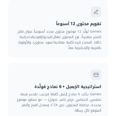
تقويم محتوى 12 أسبوعاً
Gemini يُولّد 12 موضوع محتوى محدد أسبوعياً: عنوان قابل
للنشر مباشرةً، نوع المحتوى (مقال/فيديو/إنفوجراف/دراسة
حالة)، المصدر (ترند/كلمة مفتاحية/عمود محتوى)، والأولوية.
بالعربية والإنجليزية معاً.
استراتيجية الإيميل + 6 نماذج مُولَّدة
Gemini يكتب 6 نماذج إيميل كاملة (ترحيب، تقديم قيمة،
تعليمي، اجتماعي، عرض ناعم، تحويل) — مع سطور موضوع
محددة، مخطط المحتوى، نص CTA، ومعدل الفتح والنقر
المتوقع لكل رسالة.